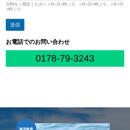
日時をご指定ください ○月○日○時ごろ、○月○日○時ごろ、○月○日
○時ごろ
送信
お電話でのお問い合わせ
0178-79-3243
海洋散骨
墓じ