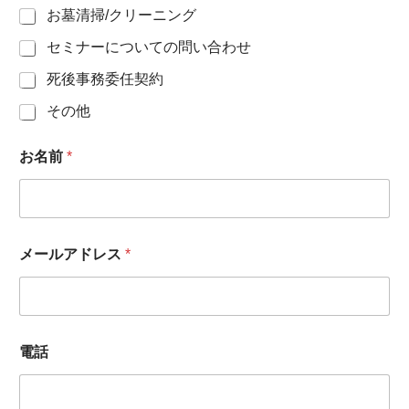
お墓清掃/クリーニング
セミナーについての問い合わせ
死後事務委任契約
その他
メ
お名前
*
ー
ル
ア
ド
レ
ス
メールアドレス
*
電
話
*
電話