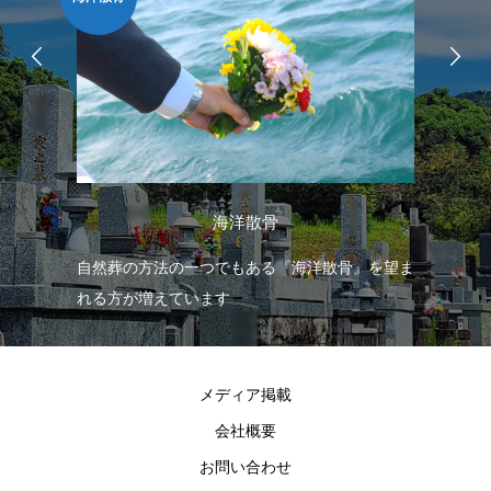
海洋散骨
す
自然葬の方法の一つでもある『海洋散骨』を望ま
各
れる方が増えています
り
え
メディア掲載
会社概要
お問い合わせ