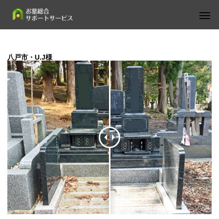
八戸市・U.J様