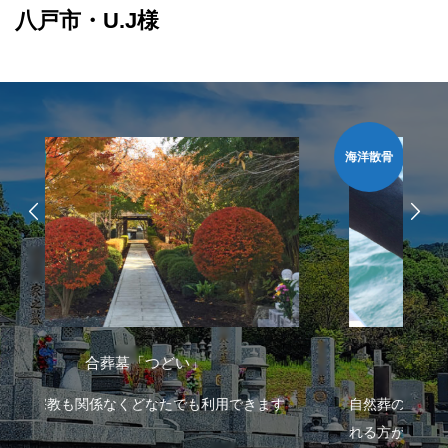
八戸市・U.J様
海洋散骨
」
海洋散骨
も利用できます
自然葬の方法の一つでもある『海洋散骨』を望
れる方が増えています